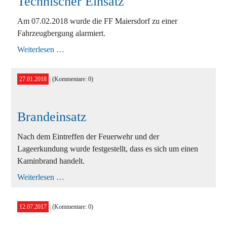
Technischer Einsatz
Ausbildung
Bekleidung
Am 07.02.2018 wurde die FF Maiersdorf zu einer
Fahrzeugbergung alarmiert.
Bewerbe
Technischer
Weiterlesen …
Einsatz
Einsätze
27.01.2018
(Kommentare: 0)
Jugend
Veranstaltungen
Brandeinsatz
Nach dem Eintreffen der Feuerwehr und der
Lageerkundung wurde festgestellt, dass es sich um einen
Kaminbrand handelt.
Brandeinsatz
Weiterlesen …
12.07.2017
(Kommentare: 0)