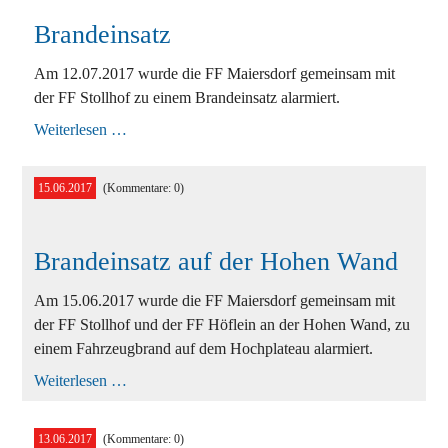
Brandeinsatz
Am 12.07.2017 wurde die FF Maiersdorf gemeinsam mit
der FF Stollhof zu einem Brandeinsatz alarmiert.
Brandeinsatz
Weiterlesen …
15.06.2017
(Kommentare: 0)
Brandeinsatz auf der Hohen Wand
Am 15.06.2017 wurde die FF Maiersdorf gemeinsam mit
der FF Stollhof und der FF Höflein an der Hohen Wand, zu
einem Fahrzeugbrand auf dem Hochplateau alarmiert.
Brandeinsatz
Weiterlesen …
auf
der
Hohen
13.06.2017
(Kommentare: 0)
Wand